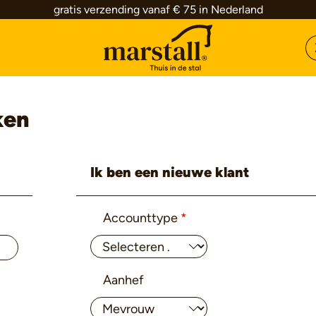
gratis verzending vanaf € 75 in Nederland
ken
Ik ben een nieuwe klant
Persoonlijke informatie
Accounttype
*
Aanhef