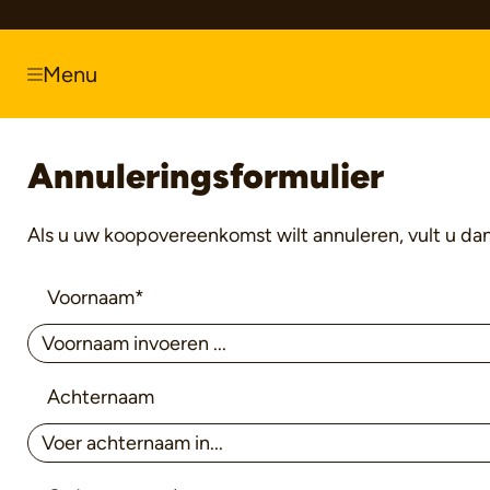
springen
Zur Hauptnavigation springen
Menu
Annuleringsformulier
Als u uw koopovereenkomst wilt annuleren, vult u dan
Voornaam*
Achternaam