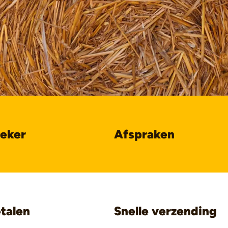
oeker
Afspraken
etalen
Snelle verzending