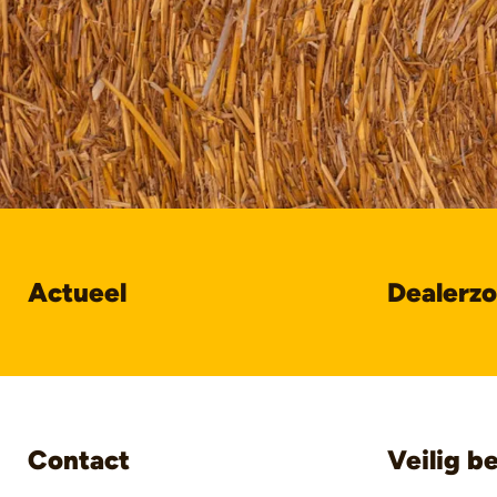
Actueel
Dealerz
Contact
Veilig b