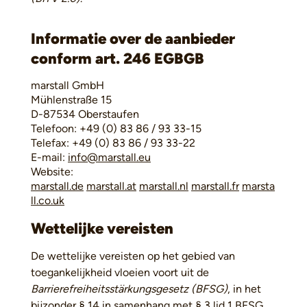
Informatie over de aanbieder
conform art. 246 EGBGB
marstall GmbH
Mühlenstraße 15
D-87534 Oberstaufen
Telefoon: +49 (0) 83 86 / 93 33-15
Telefax: +49 (0) 83 86 / 93 33-22
E-mail:
info@marstall.eu
Website:
marstall.de
marstall.at
marstall.nl
marstall.fr
marsta
ll.co.uk
Wettelijke vereisten
De wettelijke vereisten op het gebied van
toegankelijkheid vloeien voort uit de
Barrierefreiheitsstärkungsgesetz (BFSG)
, in het
bijzonder § 14 in samenhang met § 3 lid 1 BFSG,