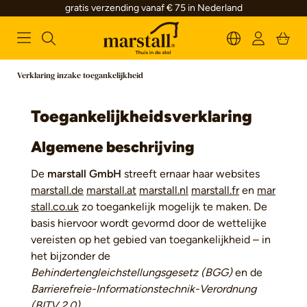
gratis verzending vanaf € 75 in Nederland
alt springen
Verklaring inzake toegankelijkheid
Toegankelijkheidsverklaring
Algemene beschrijving
De
marstall GmbH
streeft ernaar haar websites
marstall.de
marstall.at
marstall.nl
marstall.fr
en
mar
stall.co.uk
zo toegankelijk mogelijk te maken. De
basis hiervoor wordt gevormd door de wettelijke
vereisten op het gebied van toegankelijkheid – in
het bijzonder de
Behindertengleichstellungsgesetz (BGG)
en de
Barrierefreie-Informationstechnik-Verordnung
(BITV 2.0)
.