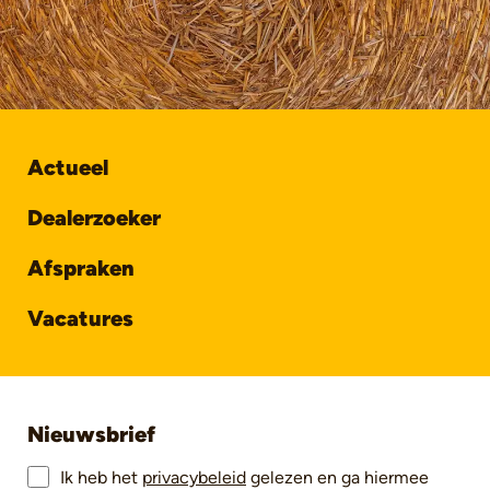
Actueel
Dealerzoeker
Afspraken
Vacatures
Nieuwsbrief
Ik heb het
privacybeleid
gelezen en ga hiermee