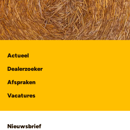
Actueel
Dealerzoeker
Afspraken
Vacatures
Nieuwsbrief