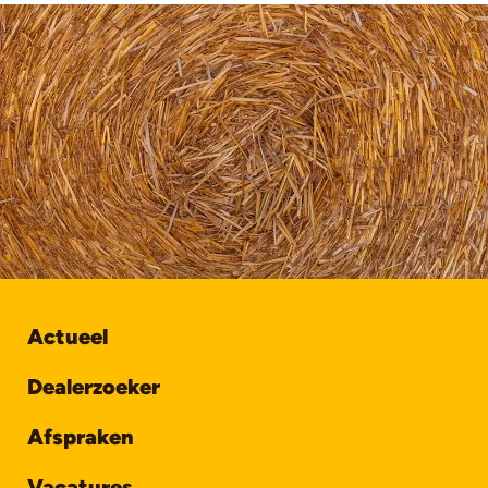
Actueel
Dealerzoeker
Afspraken
Vacatures