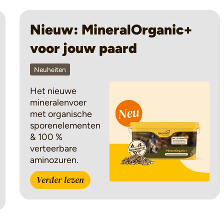
Nieuw: MineralOrganic+
voor jouw paard
Neuheiten
Het nieuwe
mineralenvoer
met organische
sporenelementen
& 100 %
verteerbare
aminozuren.
Verder lezen