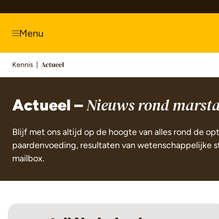
springen
Zur Hauptnavigation springen
Menu
Kennis
|
Actueel
Actueel –
Nieuws rond marsta
Blijf met ons altijd op de hoogte van alles rond de o
paardenvoeding, resultaten van wetenschappelijke stu
mailbox.