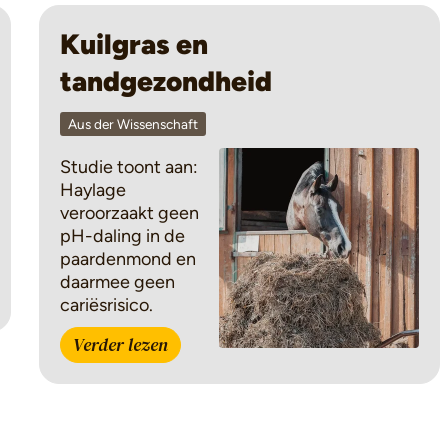
Kuilgras en
tandgezondheid
Aus der Wissenschaft
Studie toont aan:
Haylage
veroorzaakt geen
pH-daling in de
paardenmond en
daarmee geen
cariësrisico.
Verder lezen