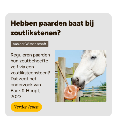
Hebben paarden baat bij
zoutlikstenen?
Aus der Wissenschaft
Reguleren paarden
hun zoutbehoefte
zelf via een
zoutliksteensteen?
Dat zegt het
onderzoek van
Back & Houpt,
2023.
Verder lezen