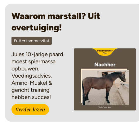
Waarom marstall? Uit
overtuiging!
Futterkammerzitat
Jules 10-jarige paard
moest spiermassa
opbouwen.
Voedingsadvies,
Amino-Muskel &
gericht training
hebben succes!
Verder lezen